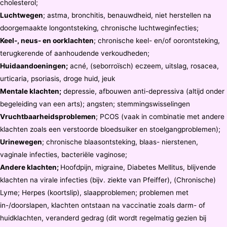
cholesterol;
Luchtwegen
; astma, bronchitis, benauwdheid, niet herstellen na
doorgemaakte longontsteking, chronische luchtweginfecties;
Keel-, neus- en oorklachten
; chronische keel- en/of oorontsteking,
terugkerende of aanhoudende verkoudheden;
Huidaandoeningen;
acné, (seborroïsch) eczeem, uitslag, rosacea,
urticaria, psoriasis, droge huid, jeuk
Mentale klachten;
depressie, afbouwen anti-depressiva (altijd onder
begeleiding van een arts); angsten; stemmingswisselingen
Vruchtbaarheidsproblemen
; PCOS (vaak in combinatie met andere
klachten zoals een verstoorde bloedsuiker en stoelgangproblemen);
Urinewegen
; chronische blaasontsteking, blaas- nierstenen,
vaginale infecties, bacteriële vaginose;
Andere klachten;
Hoofdpijn, migraine, Diabetes Mellitus, blijvende
klachten na virale infecties (bijv. ziekte van Pfeiffer), (Chronische)
Lyme; Herpes (koortslip), slaapproblemen; problemen met
in-/doorslapen, klachten ontstaan na vaccinatie zoals darm- of
huidklachten, veranderd gedrag (dit wordt regelmatig gezien bij