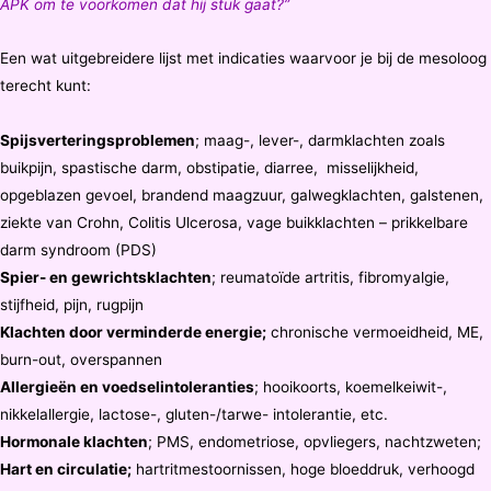
APK om te voorkomen dat hij stuk gaat?”
Een wat uitgebreidere lijst met indicaties waarvoor je bij de mesoloog
terecht kunt:
Spijsverteringsproblemen
; maag-, lever-, darmklachten zoals
buikpijn, spastische darm, obstipatie, diarree, misselijkheid,
opgeblazen gevoel, brandend maagzuur, galwegklachten, galstenen,
ziekte van Crohn, Colitis Ulcerosa, vage buikklachten – prikkelbare
darm syndroom (PDS)
Spier- en gewrichtsklachten
; reumatoïde artritis, fibromyalgie,
stijfheid, pijn, rugpijn
Klachten door verminderde energie;
chronische vermoeidheid, ME,
burn-out, overspannen
Allergieën en voedselintoleranties
; hooikoorts, koemelkeiwit-,
nikkelallergie, lactose-, gluten-/tarwe- intolerantie, etc.
Hormonale klachten
; PMS, endometriose, opvliegers, nachtzweten;
Hart en circulatie;
hartritmestoornissen, hoge bloeddruk, verhoogd